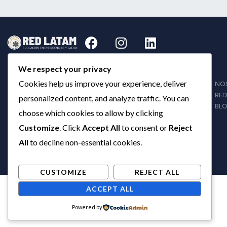
F
I
L
a
n
i
c
s
n
We respect your privacy
e
t
k
b
a
e
Cookies help us improve your experience, deliver
NO
RED
o
g
d
personalized content, and analyze traffic. You can
BL
o
r
i
choose which cookies to allow by clicking
k
a
n
Customize
. Click
Accept All
to consent or
Reject
m
All
to decline non-essential cookies.
CUSTOMIZE
REJECT ALL
ACCEPT ALL
Powered by