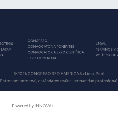
CONGRESO
SOTROS
LEGAL
CONVOCATORIA PONENTES
 LATAM
TÉRMINOS Y
CONVOCATORIA EXPO CIENTÍFICA
OG
POLÍTICA DE
EXPO COMERCIAL
© 2026 CONGRESO RED AMERICAS • Lima, Perú
Entrenamiento real, estándares reales, comunidad profesional.
Powered by INNOVAi