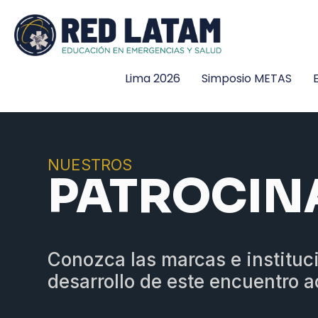
Ir
al
contenido
Patrocinadores
Lima 2026
Simposio METAS
NUESTROS
PATROCIN
Conozca las marcas e institu
desarrollo de este encuentro a