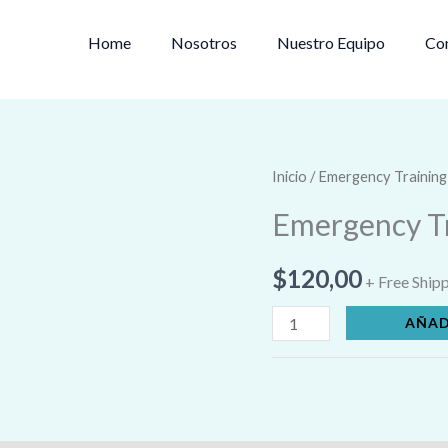
Home
Nosotros
Nuestro Equipo
Co
Emergency
Inicio
/ Emergency Training
Training
Emergency Tr
Kit
cantidad
$
120,00
+ Free Ship
AÑAD