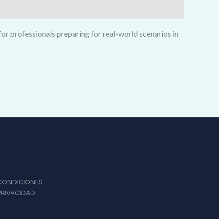
or professionals preparing for real-world scenarios in
 CONDICIONES
 PRIVACIDAD