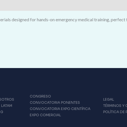
erials designed for hands-on emergency medical training, perfect f
CONGRESO
SOTROS
LEGAL
CONVOCATORIA PONENTES
 LATAM
TÉRMINOS Y
CONVOCATORIA EXPO CIENTÍFICA
OG
POLÍTICA DE
EXPO COMERCIAL