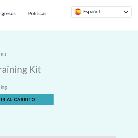
Español
ngresos
Políticas
English
 Kit
aining Kit
ping
IR AL CARRITO